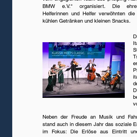
BMW e.V.“ organisiert. Die ehren
Helferinnen und Helfer verwöhnten die
kühlen Getränken und kleinen Snacks.
D
I
S
T
e
P
i
d
D
b
v
Neben der Freude an Musik und Fahr
stand auch in diesem Jahr das soziale 
im Fokus: Die Erlöse aus Eintritt un