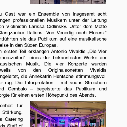
u Gast war ein Ensemble von insgesamt acht
ungen professionellen Musikern unter der Leitung
on Violinistin Larissa Cidlinsky. Unter dem Motto
Klangzauber Italiens: Von Venedig nach Florenz“
ntführten sie das Publikum auf eine musikalische
eise in den Süden Europas.
m ersten Teil erklangen Antonio Vivaldis „Die Vier
ahreszeiten“, eines der bekanntesten Werke der
lassischen Musik. Die vier Konzerte wurden
eweils von den Originalsonetten Vivaldis
ingeleitet, die Annekatrin Hentschel stimmungsvoll
ortrug. Die Interpretation – mit sechs Streichern
nd Cembalo – begeisterte das Publikum und
orgte für einen ersten Höhepunkt des Abends.
nheit für
 Stärkung.
s Catering
s Staff of