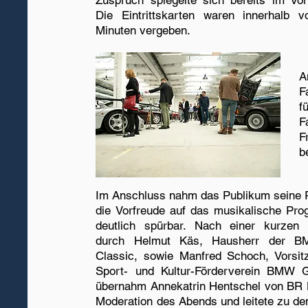
Zuspruch spiegelte sich bereits im Vor
Die Eintrittskarten waren innerhalb 
Minuten vergeben.
A
F
f
F
F
b
Im Anschluss nahm das Publikum seine P
die Vorfreude auf das musikalische Pr
deutlich spürbar. Nach einer kurzen
durch Helmut Käs, Hausherr der 
Classic, sowie Manfred Schoch, Vorsit
Sport- und Kultur-Förderverein BMW G
übernahm Annekatrin Hentschel von BR K
Moderation des Abends und leitete zu de