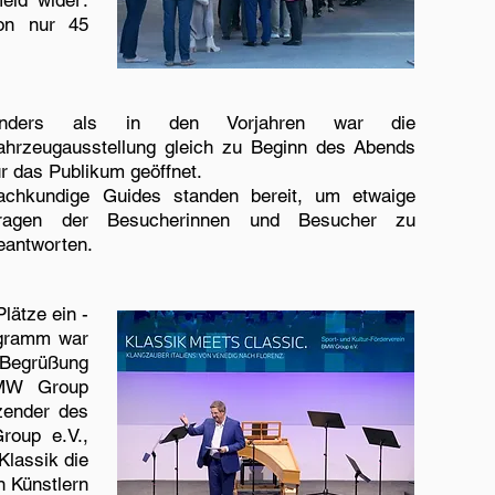
feld wider:
von nur 45
nders als in den Vorjahren war die
ahrzeugausstellung gleich zu Beginn des Abends
ür das Publikum geöffnet.
achkundige Guides standen bereit, um etwaige
ragen der Besucherinnen und Besucher zu
eantworten.
lätze ein -
ogramm war
 Begrüßung
BMW Group
zender des
roup e.V.,
lassik die
n Künstlern