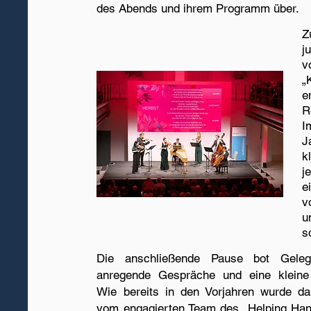
des Abends und ihrem Programm über.
Z
j
v
„
e
R
I
J
k
j
e
v
u
s
Die anschließende Pause bot Gelege
anregende Gespräche und eine kleine
Wie bereits in den Vorjahren wurde da
vom engagierten Team des „Helping Hand