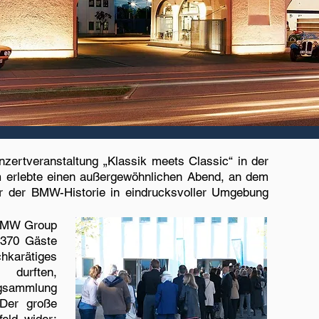
nzertveranstaltun
g „Klassik meets Classic“
in der
 erlebte einen außergewöhnlichen Abend, an dem
er der BMW-Historie in eindrucksvoller Umgebung
 BMW Group
 370 Gäste
karätiges
 durften,
ugsammlung
 Der große