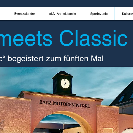
Eventkalender
skfv-Anmeldeseite
Sportevents
Kulture
 meets Classic
c“ begeistert zum fünften Mal