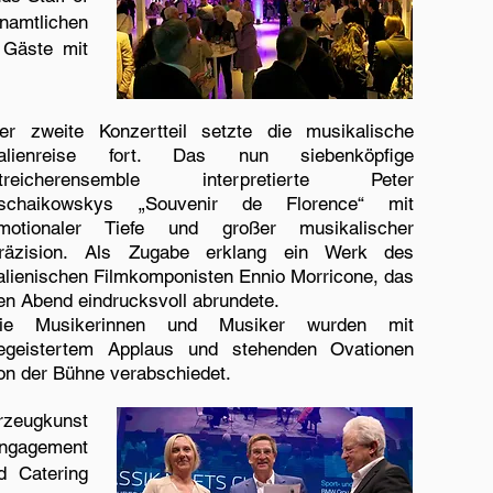
amtlichen
 Gäste mit
er zweite Konzertteil setzte die musikalische
talienreise fort. Das nun siebenköpfige
treicherensemble interpretierte Peter
schaikowskys „Souvenir de Florence“ mit
motionaler Tiefe und großer musikalischer
räzision. Als Zugabe erklang ein Werk des
talienischen Filmkomponisten Ennio Morricone, das
en Abend eindrucksvoll abrundete.
ie Musikerinnen und Musiker wurden mit
egeistertem Applaus und stehenden Ovationen
on der Bühne verabschiedet.
zeugkunst
Engagement
d Catering