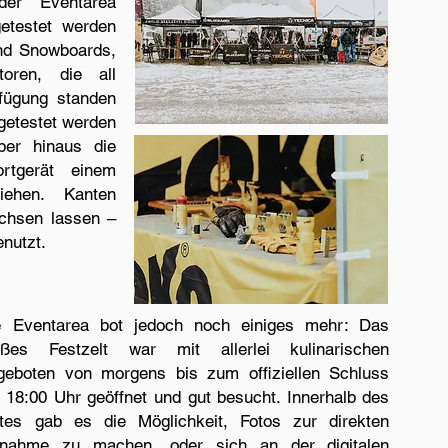
der Eventarea
getestet werden
und Snowboards,
oren, die all
rfügung standen
getestet werden
er hinaus die
rtgerät einem
iehen. Kanten
achsen lassen –
nutzt.
e Eventarea bot jedoch noch einiges mehr: Das
oßes Festzelt war mit allerlei kulinarischen
geboten von morgens bis zum offiziellen Schluss
 18:00 Uhr geöffnet und gut besucht. Innerhalb des
ltes gab es die Möglichkeit, Fotos zur direkten
tnahme zu machen, oder sich an der digitalen