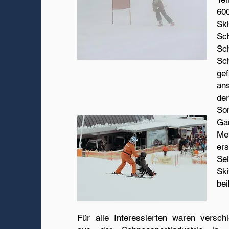
60
Sk
Sc
Sc
Sc
ge
an
de
Som
Ga
Me
er
Se
Ski
bei
Für alle Interessierten waren versch