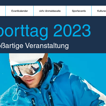
Eventkalender
skfv-Anmeldeseite
Sportevents
Kulture
porttag 2023
oßartige Veranstaltung