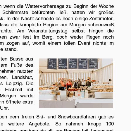
h wenn die Wettervorhersage zu Beginn der Woche
 Schlimmste befürchten ließ, hatten wir großes
k. In der Nacht schneite es noch einige Zentimeter,
dass die komplette Region am Morgen schneeweiß
trahlte. Am Veranstaltungstag selbst hingen die
ken zwar fest im Berg, doch weder Regen noch
rm zogen auf, womit einem tollen Event nichts im
e stand.
rsten Busse aus
n am Fuße des
lnehmer nutzten
hen, Landshut,
s Leipzig. Die
 Festzelt mit
 Morgen wurde
n öffnete extra
 Uhr.
ben dem freien Ski- und Snowboardfahren gab es
ele weitere Angebote. So nahmen knapp 100
lnehmer, von jung bis alt, am Rennen teil. Insgesamt