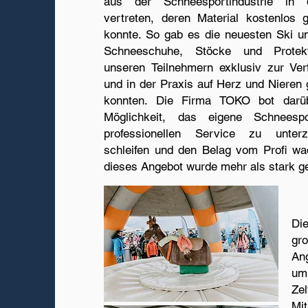
aus der Schneesportindustrie in 
vertreten, deren Material kostenlos 
konnte. So gab es die neuesten Ski 
Schneeschuhe, Stöcke und Protekt
unseren Teilnehmern exklusiv zur Ve
und in der Praxis auf Herz und Nieren 
konnten. Die Firma TOKO bot darüb
Möglichkeit, das eigene Schneespo
professionellen Service zu unterz
schleifen und den Belag vom Profi w
dieses Angebot wurde mehr als stark ge
Di
gr
An
um
Ze
Mi