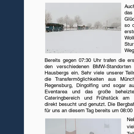
Auc
das
Glüc
so 
ers
Wol
Stu
Weg
Bereits gegen 07:30 Uhr trafen die e
den verschiedenen BMW-Standorte
Hausbergs ein. Sehr viele unserer Tei
die Transfermöglichkeiten aus Münc
Regensburg, Dingolfing und sogar au
Eventarea und das große beheizte
Cateringbereich und Frühstück am
direkt besucht und genutzt. Die Bergbah
für uns an diesem Tag bereits um 08:00
Ne
vi
Tei