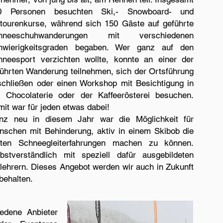
0 Personen besuchten Ski,- Snowboard- und
itourenkurse, während sich 150 Gäste auf geführte
hneeschuhwanderungen mit verschiedenen
hwierigkeitsgraden begaben. Wer ganz auf den
hneesport verzichten wollte, konnte an einer der
führten Wanderung teilnehmen, sich der Ortsführung
schließen oder einen Workshop mit Besichtigung in
r Chocolaterie oder der Kaffeerösterei besuchen.
it war für jeden etwas dabei!
nz neu in diesem Jahr war die Möglichkeit für
nschen mit Behinderung, aktiv in einem Skibob die
sten Schneegleiterfahrungen machen zu können.
lbstverständlich mit speziell dafür ausgebildeten
lehrern. Dieses Angebot werden wir auch in Zukunft
behalten.
iedene Anbieter