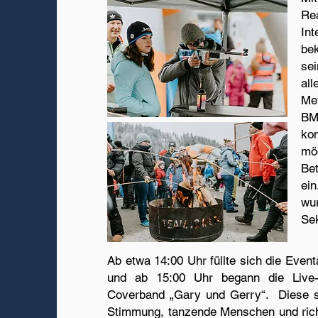
Re
In
be
se
all
Me
BM
ko
mö
Be
ei
wu
Se
Ab etwa 14:00 Uhr füllte sich die Even
und ab 15:00 Uhr begann die Live-
Coverband „Gary und Gerry“. Diese s
Stimmung, tanzende Menschen und rich