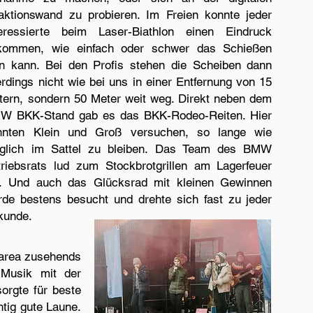
aktionswand zu probieren. Im Freien konnte jeder
teressierte beim Laser-Biathlon einen Eindruck
kommen, wie einfach oder schwer das Schießen
in kann. Bei den Profis stehen die Scheiben dann
erdings nicht wie bei uns in einer Entfernung von 15
tern, sondern 50 Meter weit weg. Direkt neben dem
W BKK-Stand gab es das BKK-Rodeo-Reiten. Hier
nnten Klein und Groß versuchen, so lange wie
glich im Sattel zu bleiben. Das Team des BMW
triebsrats lud zum Stockbrotgrillen am Lagerfeuer
n. Und auch das Glücksrad mit kleinen Gewinnen
rde bestens besucht und drehte sich fast zu jeder
kunde.
tarea zusehends
Musik mit der
orgte für beste
tig gute Laune.